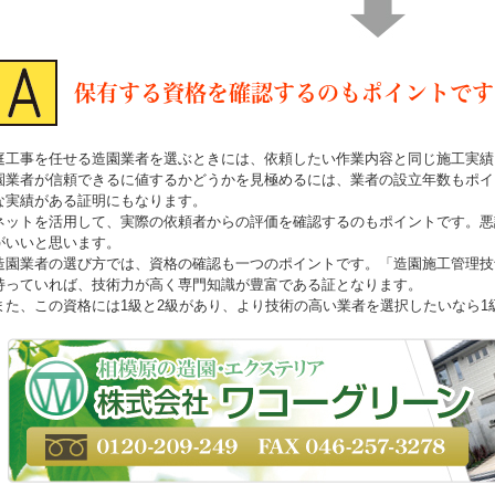
保有する資格を確認するのもポイントです
庭工事を任せる造園業者を選ぶときには、依頼したい作業内容と同じ施工実績
園業者が信頼できるに値するかどうかを見極めるには、業者の設立年数もポイ
な実績がある証明にもなります。
ネットを活用して、実際の依頼者からの評価を確認するのもポイントです。悪
がいいと思います。
造園業者の選び方では、資格の確認も一つのポイントです。「造園施工管理技
持っていれば、技術力が高く専門知識が豊富である証となります。
また、この資格には1級と2級があり、より技術の高い業者を選択したいなら1