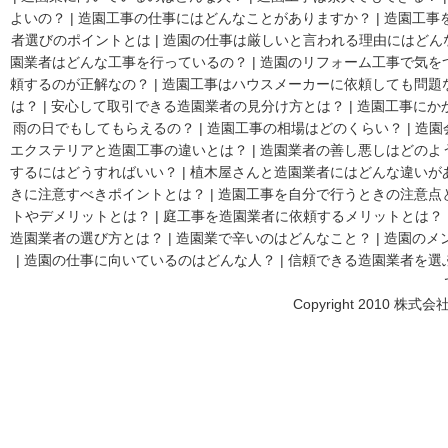
よいの？
|
造園工事の仕事にはどんなことがありますか？
|
造園工事
者選びのポイントとは
|
造園の仕事は厳しいと言われる理由にはどん
園業者はどんな工事を行っているの？
|
造園のリフォーム工事で気を
頼するのが正解なの？
|
造園工事はハウスメーカーに依頼しても問題
は？
|
安心して取引できる造園業者の見分け方とは？
|
造園工事にか
雨の日でもしてもらえるの？
|
造園工事の相場はどのくらい？
|
造園
エクステリアと造園工事の違いとは？
|
造園業者の善し悪しはどのよ
するにはどうすればいい？
|
植木屋さんと造園業者にはどんな違いが
きに注意すべきポイントとは？
|
造園工事を自分で行うときの注意点
トやデメリットとは？
|
庭工事を造園業者に依頼するメリットとは？
造園業者の選び方とは？
|
造園業で辛いのはどんなこと？
|
造園のメ
|
造園の仕事に向いているのはどんな人？
|
信頼できる造園業者を選
Copyright 2010 株式会