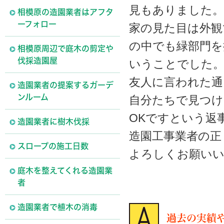
見もありました。
相模原の造園業者はアフタ
ーフォロー
家の見た目は外観
の中でも緑部門を
相模原周辺で庭木の剪定や
伐採造園屋
いうことでした
友人に言われた通
造園業者の提案するガーデ
ンルーム
自分たちで見つけ
OKですという返
造園業者に樹木伐採
造園工事業者の正
スロープの施工日数
よろしくお願い
庭木を整えてくれる造園業
者
造園業者で植木の消毒
過去の実績