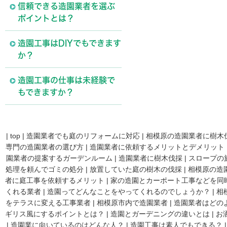
信頼できる造園業者を選ぶ
ポイントとは？
造園工事はDIYでもできます
か？
造園工事の仕事は未経験で
もできますか？
|
top
|
造園業者でも庭のリフォームに対応
|
相模原の造園業者に樹木
専門の造園業者の選び方
|
造園業者に依頼するメリットとデメリット
園業者の提案するガーデンルーム
|
造園業者に樹木伐採
|
スロープの
処理を頼んでゴミの処分
|
放置していた庭の樹木の伐採
|
相模原の造
者に庭工事を依頼するメリット
|
家の造園とカーポート工事などを同
くれる業者
|
造園ってどんなことをやってくれるのでしょうか？
|
相
をテラスに変える工事業者
|
相模原市内で造園業者
|
造園業者はどの
ギリス風にするポイントとは？
|
造園とガーデニングの違いとは
|
お
|
造園業に向いているのはどんな人？
|
造園工事は素人でもできる？