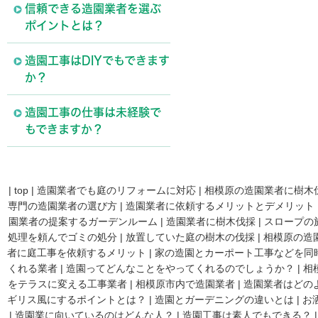
信頼できる造園業者を選ぶ
ポイントとは？
造園工事はDIYでもできます
か？
造園工事の仕事は未経験で
もできますか？
|
top
|
造園業者でも庭のリフォームに対応
|
相模原の造園業者に樹木
専門の造園業者の選び方
|
造園業者に依頼するメリットとデメリット
園業者の提案するガーデンルーム
|
造園業者に樹木伐採
|
スロープの
処理を頼んでゴミの処分
|
放置していた庭の樹木の伐採
|
相模原の造
者に庭工事を依頼するメリット
|
家の造園とカーポート工事などを同
くれる業者
|
造園ってどんなことをやってくれるのでしょうか？
|
相
をテラスに変える工事業者
|
相模原市内で造園業者
|
造園業者はどの
ギリス風にするポイントとは？
|
造園とガーデニングの違いとは
|
お
|
造園業に向いているのはどんな人？
|
造園工事は素人でもできる？