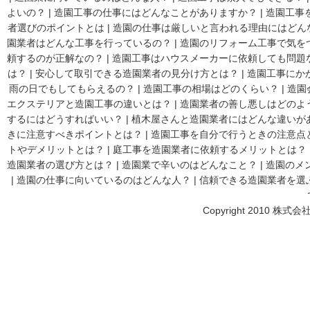
よいの？
|
造園工事の仕事にはどんなことがありますか？
|
造園工事
者選びのポイントとは
|
造園の仕事は厳しいと言われる理由にはどん
園業者はどんな工事を行っているの？
|
造園のリフォーム工事で気を
頼するのが正解なの？
|
造園工事はハウスメーカーに依頼しても問題
は？
|
安心して取引できる造園業者の見分け方とは？
|
造園工事にか
雨の日でもしてもらえるの？
|
造園工事の相場はどのくらい？
|
造園
エクステリアと造園工事の違いとは？
|
造園業者の善し悪しはどのよ
するにはどうすればいい？
|
植木屋さんと造園業者にはどんな違いが
きに注意すべきポイントとは？
|
造園工事を自分で行うときの注意点
トやデメリットとは？
|
庭工事を造園業者に依頼するメリットとは？
造園業者の選び方とは？
|
造園業で辛いのはどんなこと？
|
造園のメ
|
造園の仕事に向いているのはどんな人？
|
信頼できる造園業者を選
Copyright 2010 株式会