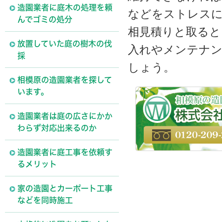
造園業者に庭木の処理を頼
などをストレス
んでゴミの処分
相見積りと取ると
放置していた庭の樹木の伐
入れやメンテナ
採
しょう。
相模原の造園業者を探して
います。
造園業者は庭の広さにかか
わらず対応出来るのか
造園業者に庭工事を依頼す
るメリット
家の造園とカーポート工事
などを同時施工