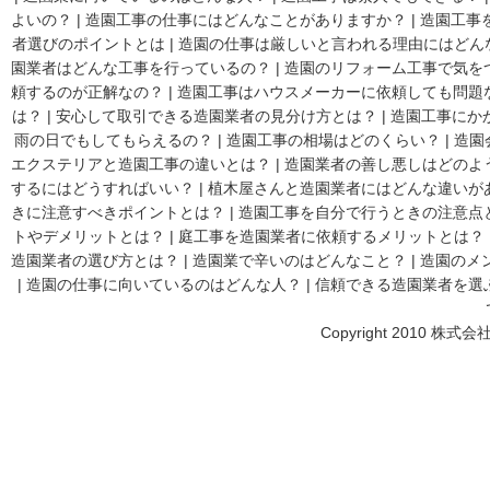
よいの？
|
造園工事の仕事にはどんなことがありますか？
|
造園工事
者選びのポイントとは
|
造園の仕事は厳しいと言われる理由にはどん
園業者はどんな工事を行っているの？
|
造園のリフォーム工事で気を
頼するのが正解なの？
|
造園工事はハウスメーカーに依頼しても問題
は？
|
安心して取引できる造園業者の見分け方とは？
|
造園工事にか
雨の日でもしてもらえるの？
|
造園工事の相場はどのくらい？
|
造園
エクステリアと造園工事の違いとは？
|
造園業者の善し悪しはどのよ
するにはどうすればいい？
|
植木屋さんと造園業者にはどんな違いが
きに注意すべきポイントとは？
|
造園工事を自分で行うときの注意点
トやデメリットとは？
|
庭工事を造園業者に依頼するメリットとは？
造園業者の選び方とは？
|
造園業で辛いのはどんなこと？
|
造園のメ
|
造園の仕事に向いているのはどんな人？
|
信頼できる造園業者を選
Copyright 2010 株式会