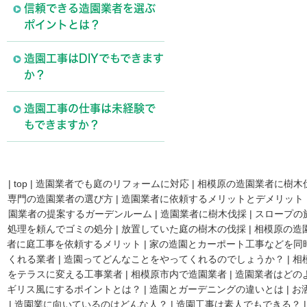
信頼できる造園業者を選ぶ
ポイントとは？
造園工事はDIYでもできます
か？
造園工事の仕事は未経験で
もできますか？
|
top
|
造園業者でも庭のリフォームに対応
|
相模原の造園業者に樹木
専門の造園業者の選び方
|
造園業者に依頼するメリットとデメリット
園業者の提案するガーデンルーム
|
造園業者に樹木伐採
|
スロープの
処理を頼んでゴミの処分
|
放置していた庭の樹木の伐採
|
相模原の造
者に庭工事を依頼するメリット
|
家の造園とカーポート工事などを同
くれる業者
|
造園ってどんなことをやってくれるのでしょうか？
|
相
をテラスに変える工事業者
|
相模原市内で造園業者
|
造園業者はどの
ギリス風にするポイントとは？
|
造園とガーデニングの違いとは
|
お
|
造園業に向いているのはどんな人？
|
造園工事は素人でもできる？